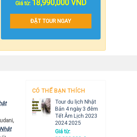
18,990,000
VND
Giá từ:
ĐẶT TOUR NGAY
CÓ THỂ BẠN THÍCH
Tour du lịch Nhật
hật
Bản 4 ngày 3 đêm
Tết Âm Lịch 2023
udani,
2024 2025
Nhật
Giá từ: