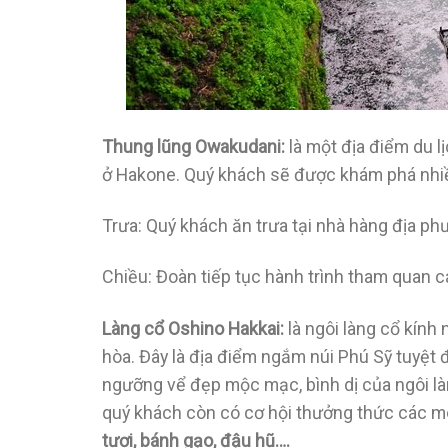
Thung lũng Owakudani:
là một địa điểm du l
ở Hakone. Quý khách sẽ được khám phá nhiều
Trưa: Quý khách ăn trưa tại nhà hàng địa ph
Chiều: Đoàn tiếp tục hành trình tham quan 
Làng cổ Oshino Hakkai:
là ngôi làng cổ kính
hòa. Đây là địa điểm ngắm núi Phú Sỹ tuyệt
ngưỡng vể đẹp mộc mạc, bình dị của ngôi làn
quý khách còn có cơ hội thưởng thức các m
tươi, bánh gạo, đậu hũ….