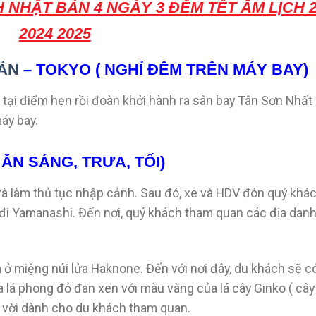
 NHẬT BẢN 4 NGÀY 3 ĐÊM TẾT ÂM LỊCH 2
2024 2025
ẢN
– TOKYO ( NGHỈ ĐÊM TRÊN MÁY BAY)
ại điểm hẹn rồi đoàn khởi hành ra sân bay Tân Sơn Nhất
áy bay.
ĂN SÁNG, TRƯA, TỐI)
và làm thủ tục nhập cảnh. Sau đó, xe và HDV đón quý khác
 đi Yamanashi. Đến nơi, quý khách tham quan các địa danh
 ở miệng núi lửa Haknone. Đến với nơi đây, du khách sẽ c
lá phong đỏ đan xen với màu vàng của lá cây Ginko ( câ
t vời dành cho du khách tham quan.