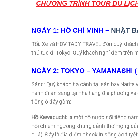
CHƯƠNG TRÌNH TOUR DU LỊCH
NGÀY 1: HỒ CHÍ MINH –
NHẬT B
Tối: Xe và HDV TADY TRAVEL đón quý khách t
thủ tục đi Tokyo. Quý khách nghỉ đêm trên m
NGÀY 2: TOKYO – YAMANASHI ( 
Sáng: Quý khách hạ cánh tại sân bay Narita 
hành đi ăn sáng tại nhà hàng địa phương và
tiếng ở đây gồm:
Hồ Kawaguchi:
là một hồ nước nổi tiếng nằm
hội chiêm ngưỡng khung cảnh thơ mộng của 
quả). Đây là địa điểm check in sống ảo tuyệ