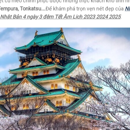
t cú mèo chinh phục được những thực khách khó tính n
Tempura, Tonkatsu….
Để khám phá trọn vẹn nét đẹp của
N
ch Nhật Bản 4 ngày 3 đêm Tết Âm Lịch 2023 2024 2025
.