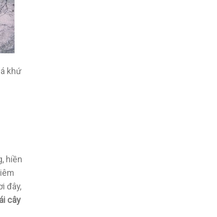
uá khứ
, hiền
hiêm
ơi đây,
ái cây