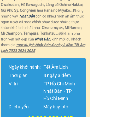
Owakudani, Hồ Kawaguchi, Làng cổ Oshino Hakkai,
Núi Phú Sỹ, Công viên hoa Hana no Miyako….
Không
những vậy,
Nhật Bản
còn có nhiều món ăn ẩm thực
ngon tuyệt cú mèo chinh phục được những thực
khách khó tính nhất như:
Okonomiyaki, Mì Ramen,
Mì Champon, Tempura, Tonkatsu….
Để khám phá
trọn vẹn nét đẹp của
Nhật Bản
, kính mời du khách
tham gia
tour du lịch Nhật Bản 4 ngày 3 đêm Tết Âm
Lịch 2023 2024 2025
.
Ngày khởi hành:
Tết Âm Lịch
Thời gian
4 ngày 3 đêm
Vị trí
TP Hồ Chí Minh -
Nhật Bản - TP
Hồ Chí Minh
Di chuyển
Máy bay, oto