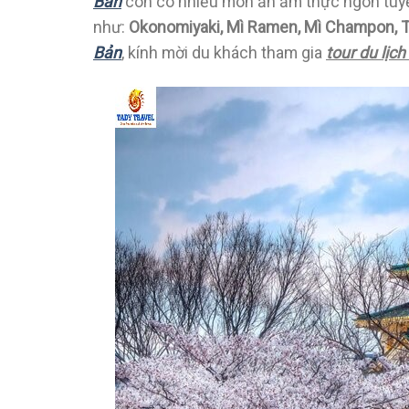
Bản
còn có nhiều món ăn ẩm thực ngon tuyệ
như:
Okonomiyaki, Mì Ramen, Mì Champon, 
Bản
, kính mời du khách tham gia
tour du lị