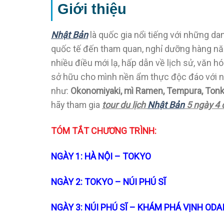
Giới thiệu
Nhật Bản
là quốc gia nổi tiếng với những da
quốc tế đến tham quan, nghỉ dưỡng hàng nă
nhiều điều mới lạ, hấp dẫn về lịch sử, văn 
sở hữu cho mình nền ẩm thực độc đáo với 
như:
Okonomiyaki, mì Ramen, Tempura, Ton
hãy tham gia
tour du lịch
Nhật Bản
5 ngày 4 
TÓM TẮT CHƯƠNG TRÌNH:
NGÀY 1: HÀ NỘI – TOKYO
NGÀY 2: TOKYO – NÚI PHÚ SĨ
NGÀY 3: NÚI PHÚ SĨ – KHÁM PHÁ VỊNH ODA