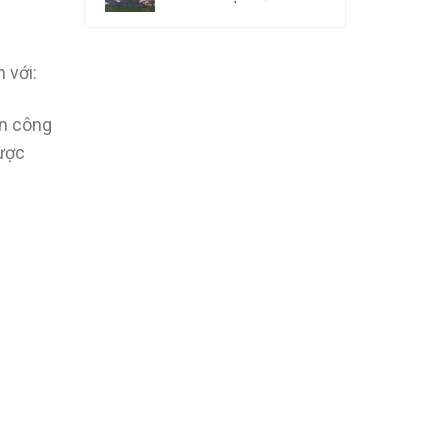
 với:
an công
được