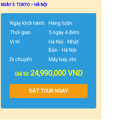
NGÀY 5: TOKYO – HÀ NỘI
Ngày khởi hành:
Hàng tuần
Thời gian
5 ngày 4 đêm
Vị trí
Hà Nội - Nhật
Bản - Hà Nội
Di chuyển
Máy bay, oto
24,990,000
VND
Giá từ:
ĐẶT TOUR NGAY