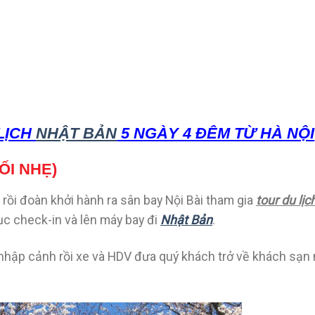
LỊCH
NHẬT BẢN
5 NGÀY 4 ĐÊM TỪ HÀ NỘI
ỐI NHẸ)
rồi đoàn khởi hành ra sân bay Nội Bài tham gia
tour du lịc
ục check-in và lên máy bay đi
Nhật Bản
.
 nhập cảnh rồi xe và HDV đưa quý khách trở về khách sạn 