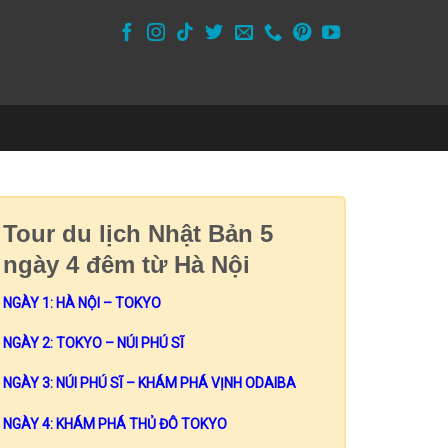
Tour du lịch Nhật Bản 5
ngày 4 đêm từ Hà Nội
NGÀY 1: HÀ NỘI – TOKYO
NGÀY 2: TOKYO – NÚI PHÚ SĨ
NGÀY 3: NÚI PHÚ SĨ – KHÁM PHÁ VỊNH ODAIBA
NGÀY 4: KHÁM PHÁ THỦ ĐÔ TOKYO