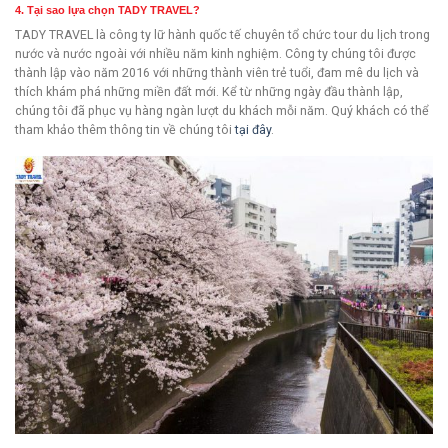
4. Tại sao lựa chọn TADY TRAVEL?
TADY TRAVEL là công ty lữ hành quốc tế chuyên tổ chức tour du lịch trong
nước và nước ngoài với nhiều năm kinh nghiệm. Công ty chúng tôi được
thành lập vào năm 2016 với những thành viên trẻ tuổi, đam mê du lịch và
thích khám phá những miền đất mới. Kể từ những ngày đầu thành lập,
chúng tôi đã phục vụ hàng ngàn lượt du khách mỗi năm. Quý khách có thể
tham khảo thêm thông tin về chúng tôi
tại đây
.