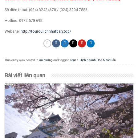
Số điện thoại: (024) 32424670 / (024) 3204 7886
Hotline: 0972 578 692
Website:
http://tourdulichnhatban.top/
This entry was posted in
Xu hướng
and tagged
Tour du lịch Khánh Hòa Nhật Bản
.
Bài viết liên quan