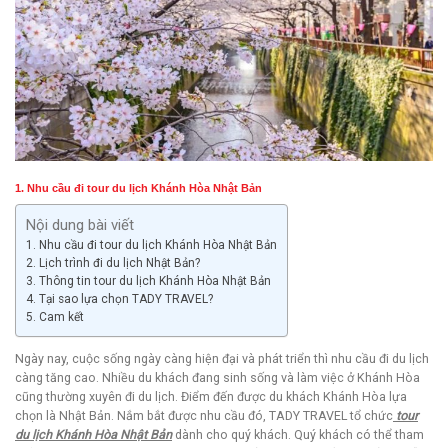
1. Nhu cầu đi tour du lịch
Khánh Hòa
Nhật Bản
Nội dung bài viết
1. Nhu cầu đi tour du lịch Khánh Hòa Nhật Bản
2. Lịch trình đi du lịch Nhật Bản?
3. Thông tin tour du lịch Khánh Hòa Nhật Bản
4. Tại sao lựa chọn TADY TRAVEL?
5. Cam kết
Ngày nay, cuộc sống ngày càng hiện đại và phát triển thì nhu cầu đi du lịch
càng tăng cao. Nhiều du khách đang sinh sống và làm việc ở Khánh Hòa
cũng thường xuyên đi du lịch. Điểm đến được du khách Khánh Hòa lựa
chọn là Nhật Bản. Nắm bắt được nhu cầu đó, TADY TRAVEL tổ chức
tour
du lịch Khánh Hòa Nhật Bản
dành cho quý khách. Quý khách có thể tham