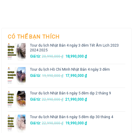
CÓ THỂ BẠN THÍCH
Tour du lịch Nhật Bản 4 ngày 3 đêm Tết Âm Lịch 2023
2024 2025
Giá từ:
20,990,000
₫
18,990,000
₫
Tour du lịch Hồ Chí Minh Nhật Bản 4 ngày 3 đêm
Giá từ:
19,990,000
₫
17,990,000
₫
Tour du lịch Nhật Bản 6 ngày 5 đêm dịp 2 tháng 9
Giá từ:
22,990,000
₫
21,990,000
₫
Tour du lịch Nhật Bản 6 ngày 5 đêm dịp 30 tháng 4
Giá từ:
22,990,000
₫
19,990,000
₫