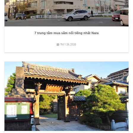
7 trung tâm mua sắm nổi tiếng nhất Nara
Th11 26, 2020