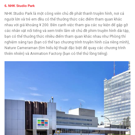
6. NHK Studio Park
NHK Studio Park là một công viên chủ đề phát thanh truyền hình, nơi cả
người lớn và trẻ em đều có thể thưởng thức các điểm tham quan khác
nhau với giá khoảng ¥ 200. Bên cạnh việc tham gia các sự kiện để gặp gỡ
các nhân vật nổi tiếng và xem triển lãm về chủ đề phim truyền hình dài tập,
bạn có thể thưởng thức nhiều điểm tham quan khác nhau như Phòng thí
nghiệm sáng tạo (bạn có thể tạo chương trình truyền hình của riêng mình),
Nature Cameraman (tìm hiểu kỹ thuật đặc biệt để quay các chương trình
thiên nhiên) và Animation Factory (bạn có thể thử lồng tiếng).