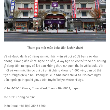
Tham gia một màn biểu diễn kịch Kabuki
Vé sẽ được đánh số riêng và một nhân viên sẽ gọi số để bạn vào khán
phòng. Hướng dẫn về tai nghe có sẵn, vì vậy bạn sẽ có thể theo dõi những
gì đang diễn ra ngay cả khi bạn không thực sự quen thuộc với kabuki. Với
một vé xem một lần có giá cả phải chăng khoảng 1.000 yên, bạn có thể
tận hưởng trọn vẹn bầu không khí của Nhà hát Kabuki-za. Nó nằm ngay
bên ngoài ga Higashi-ginza trên tuyến Tokyo Metro Hibiya.
Vị trí: 4-12-15 Ginza, Chuo Ward, Tokyo 104-0061, Japan
Mở cửa: Không cố định
Điện thoại: +81 (0)3-3545-6800